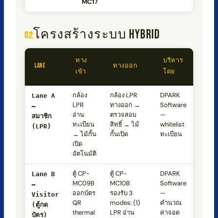
MC17
โครงสร้างระบบ HYBRID
ทาง
บริหาร
LANE
ทางออก
เข้า
โดย
กล้อง
กล้อง LPR
DPARK
Lane A
LPR
ทางออก →
Software
—
อ่าน
ตรวจสอบ
—
สมาชิก
ทะเบียน
สิทธิ์ → ไม้
whitelist
(LPR)
→ ไม้กั้น
กั้นเปิด
ทะเบียน
เปิด
อัตโนมัติ
ตู้ CP-
ตู้ CP-
DPARK
Lane B
MC09B
MC10B
Software
—
ออกบัตร
รองรับ 3
—
Visitor
QR
modes: (1)
คำนวณ
(ตู้กด
thermal
LPR อ่าน
ค่าจอด
บัตร)