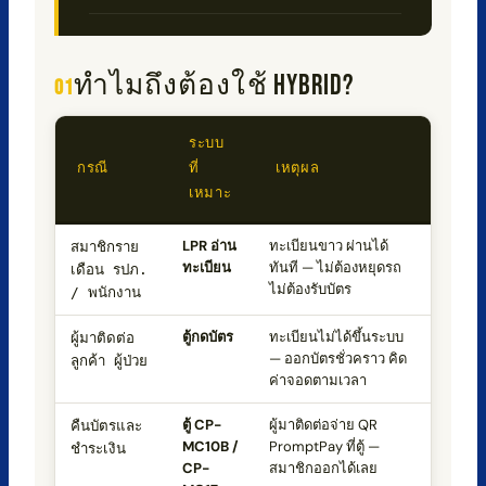
ทำไมถึงต้องใช้ HYBRID?
ระบบ
กรณี
ที่
เหตุผล
เหมาะ
LPR อ่าน
ทะเบียนขาว ผ่านได้
สมาชิกราย
ทะเบียน
ทันที — ไม่ต้องหยุดรถ
เดือน รปภ.
ไม่ต้องรับบัตร
/ พนักงาน
ตู้กดบัตร
ทะเบียนไม่ได้ขึ้นระบบ
ผู้มาติดต่อ
— ออกบัตรชั่วคราว คิด
ลูกค้า ผู้ป่วย
ค่าจอดตามเวลา
ตู้ CP-
ผู้มาติดต่อจ่าย QR
คืนบัตรและ
MC10B /
PromptPay ที่ตู้ —
ชำระเงิน
CP-
สมาชิกออกได้เลย