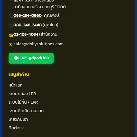
111/47 ม.3 ต.บางรักน้อย
อ.เมืองนนทบุรี จ.นนทบุรี 11000
065-234-0660
(คุณพงษ์)
080-246-2448
(คุณโทน)
02-105-4034
(สำนักงาน)
☎
sales@dollysolutions.com
✉
LINE: @dpark168
เมนูสำคัญ
หน้าแรก
ระบบกล้อง LPR
ระบบไม้กั้น + LPR
ระบบคิดเงินลานจอด
เกี่ยวกับเรา
ติดต่อเรา