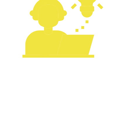
บริหารจัดการง่ายยิ่งขึ้น
มีฟังก์ชันการจัดการอัตโนมัติ คุณสามารถติดตาม
ข้อมูลการจอดรถและการชำระเงินได้แบบเรียลไทม์ ลด
ความซับซ้อนในการคำนวณและบันทึกข้อมูล