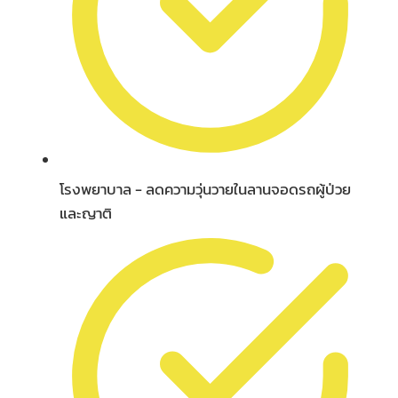
โรงพยาบาล - ลดความวุ่นวายในลานจอดรถผู้ป่วย
และญาติ