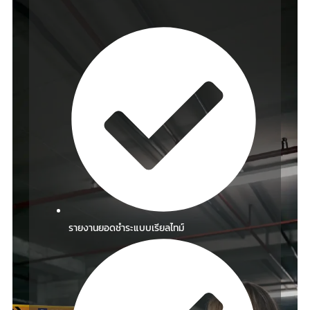
รายงานยอดชำระแบบเรียลไทม์