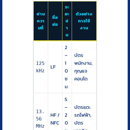
ระ
ย่าน
ยะ
ตัวอย่าง
ชื่อ
ควา
อ่
การใช้
ย่อ
มถี่
า
งาน
น
2
–
บัตร
1
พนักงาน,
125
LF
0
กุญแจ
kHz
ซ
คอนโด
ม.
5
–
บัตรแตะ
13.
HF /
2
รถไฟฟ้า,
56
NFC
0
บัตร
MHz