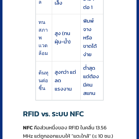
เล็ง
ล
ต่อ 1
พิมพ์
ทน
จาง
สภา
สูง (ทน
หรือ
พ
ฝุ่น-น้ำ)
ขาดได้
แวด
ล้อม
ง่าย
ต่ำสุด
สูงกว่า แต่
ต้นทุ
แต่ต้อง
ลด
นต่อ
มีคน
แรงงาน
ชิ้น
สแกน
RFID vs. ระบบ NFC
NFC
คือส่วนหนึ่งของ RFID ในคลื่น 13.56
MHz แต่ถูกออกแบบให้ “แตะใกล้” (≤ 10 ซม.)