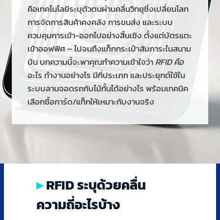
คือเทคโนโลยีระบุตัวตนผ่านคลื่นวิทยุซึ่งเปลี่ยนโลก
การจัดการสินค้าคงคลัง การขนส่ง และระบบ
ควบคุมการเข้า-ออกไปอย่างสิ้นเชิง ตั้งแต่บัตรแตะ
เข้าออฟฟิศ – ไปจนถึงแท็กกระเป๋าสัมภาระในสนาม
หน้าแรก
บิน บทความนี้จะพาคุณทำความเข้าใจว่า
RFID คือ
ระบบไม้กั้นอ่านป้ายทะเบียน
อะไร ทำงานอย่างไร มีกี่ประเภท และประยุกต์ใช้ใน
ระบบอ่านป้ายทะเบียน
ระบบลานจอดรถกับไม้กั้นได้อย่างไร พร้อมเทคนิค
ระบบ LPR ลานจอด
เลือกซื้อการ์ด/แท็กให้เหมาะกับงานจริง
ระบบกล้องอ่านป้ายทะเบียน LPR
สินค้า กล้องอ่านป้ายทะเบียน
ระบบคิดเงินลานจอดรถ
Accessories
RFID
ตู้ออกบัตร
RFID ระบุด้วยคลื่น
ตู้คิดเงิน
ความถี่อะไรบ้าง
บทความ