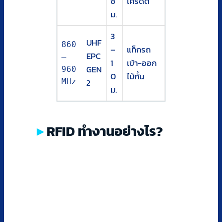
ซ
เครดิต
ม.
3
UHF
860
–
แท็กรถ
EPC
–
1
เข้า-ออก
GEN
960
0
ไม้กั้น
2
MHz
ม.
RFID ทำงานอย่างไร?