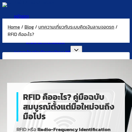
Skip
to
หน้าแรก
content
ระบบไม้กั้นอ่านป้ายทะเบียน
Home
/
Blog
/
บทความเกี่ยวกับระบบคิดเงินลานจอดรถ
/
ระบบอ่านป้ายทะเบียน
RFID คืออะไร?
ระบบ LPR ลานจอด
ระบบกล้องอ่านป้ายทะเบียน LPR
สินค้า กล้องอ่านป้ายทะเบียน
ระบบคิดเงินลานจอดรถ
Accessories
RFID
ตู้ออกบัตร
RFID คืออะไร? คู่มือฉบับ
ตู้คิดเงิน
สมบูรณ์ตั้งแต่มือใหม่จนถึง
บทความ
มือโปร
ติดต่อเรา
RFID หรือ
Radio-Frequency Identification