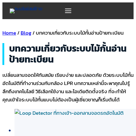
Skip
to
content
Home
/
Blog
/
บทความเกี่ยวกับระบบไม้กั้นอ่านป้ายทะเบียน
บทความเกี่ยวกับระบบไม้กั้นอ่าน
ป้ายทะเบียน
เปลี่ยนลานจอดให้ทันสมัย เรียบง่าย และปลอดภัย ด้วยระบบไม้กั้น
อัตโนมัติที่ทำงานร่วมกับกล้อง LPR บทความเหล่านี้จะพาคุณไปรู้
ลึกถึงเทคโนโลยี วิธีเลือกใช้งาน และไอเดียติดตั้งจริง ที่จะทำให้
คุณเข้าใจระบบไม้กั้นแบบไม่ต้องเป็นผู้เชี่ยวชาญก็เริ่มต้นได้
Loop Detector คืออะไร?