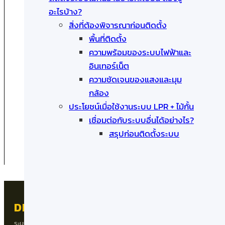
อะไรบ้าง?
สิ่งที่ต้องพิจารณาก่อนติดตั้ง
พื้นที่ติดตั้ง
ความพร้อมของระบบไฟฟ้าและ
อินเทอร์เน็ต
ความชัดเจนของแสงและมุม
กล้อง
ประโยชน์เมื่อใช้งานระบบ LPR + ไม้กั้น
เชื่อมต่อกับระบบอื่นได้อย่างไร?
สรุปก่อนติดตั้งระบบ
DPARK LPR
ระบบอ่านป้ายทะเบียนรถ LPR/ANPR ครบวงจร โดย Dolly Solutions Co.,